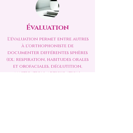
Évaluation
L'évaluation permet entre autres
à l'orthophoniste de
documenter différentes sphères
(ex.: respiration, habitudes orales
et orofaciales, déglutition,
mastication, articulation,
posture, position au repos) ainsi
que les impacts orofaciaux.
L'évaluation permet aussi de
déterminer si les patrons
moteurs sont adéquats ou non,
et si une intervention
orthophonique est
recommandée.